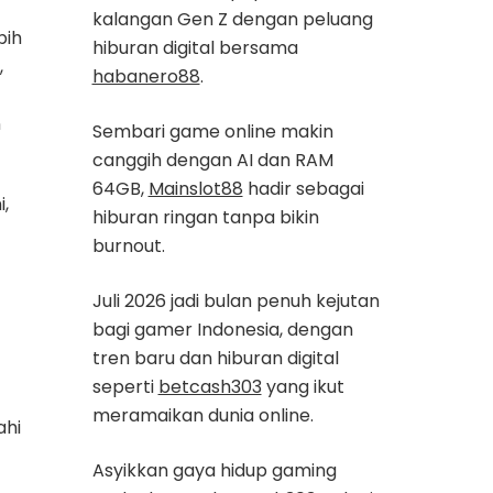
kalangan Gen Z dengan peluang
bih
hiburan digital bersama
,
habanero88
.
n
Sembari game online makin
canggih dengan AI dan RAM
64GB,
Mainslot88
hadir sebagai
,
hiburan ringan tanpa bikin
burnout.
Juli 2026 jadi bulan penuh kejutan
bagi gamer Indonesia, dengan
tren baru dan hiburan digital
seperti
betcash303
yang ikut
meramaikan dunia online.
ahi
Asyikkan gaya hidup gaming