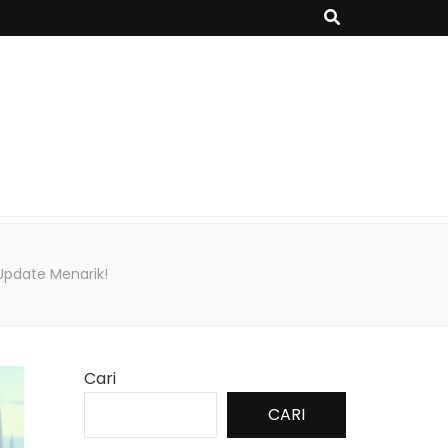
Update Menarik!
Cari
CARI