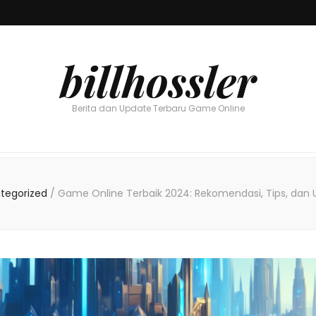
billhossler
Berita dan Update Terbaru Game Online
tegorized
/
Game Online Terbaik 2024: Rekomendasi, Tips, dan 