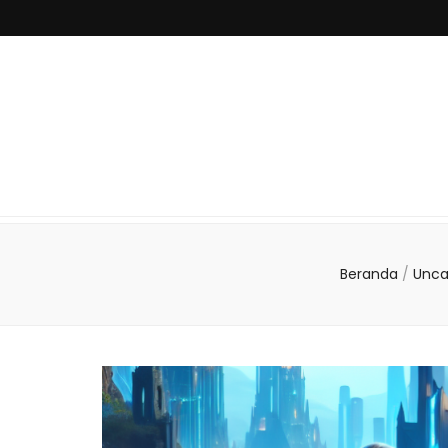
Beranda
/
Unca