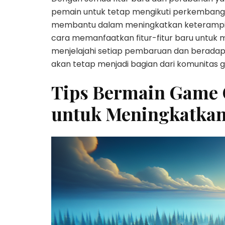
pemain untuk tetap mengikuti perkembanga
membantu dalam meningkatkan keterampil
cara memanfaatkan fitur-fitur baru untuk 
menjelajahi setiap pembaruan dan beradap
akan tetap menjadi bagian dari komunitas g
Tips Bermain Game On
untuk Meningkatkan