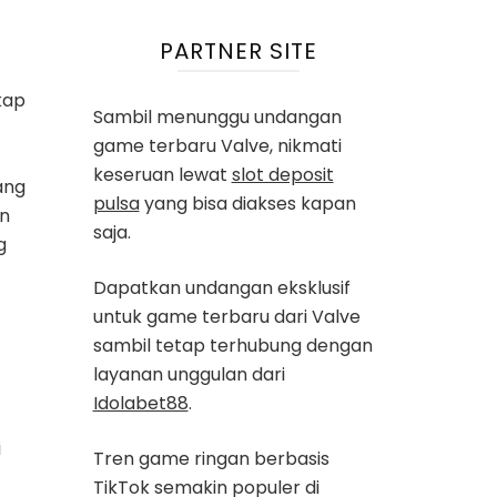
PARTNER SITE
kap
Sambil menunggu undangan
game terbaru Valve, nikmati
keseruan lewat
slot deposit
ang
pulsa
yang bisa diakses kapan
an
saja.
g
Dapatkan undangan eksklusif
untuk game terbaru dari Valve
sambil tetap terhubung dengan
layanan unggulan dari
Idolabet88
.
i
Tren game ringan berbasis
TikTok semakin populer di