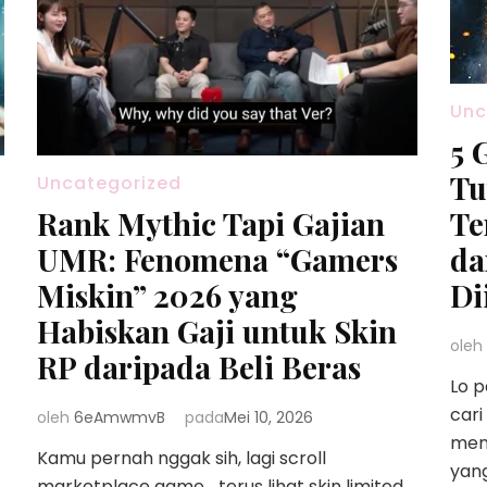
Unc
5 
Tu
Uncategorized
Rank Mythic Tapi Gajian
Te
UMR: Fenomena “Gamers
da
Miskin” 2026 yang
Di
Habiskan Gaji untuk Skin
oleh
RP daripada Beli Beras
Lo p
cari
oleh
6eAmwmvB
pada
Mei 10, 2026
men
Kamu pernah nggak sih, lagi scroll
yang
,
marketplace game… terus lihat skin limited,