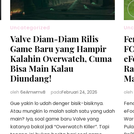
Uncategorized
Unc
Valve Diam-Diam Rilis
Fe
Game Baru yang Hampir
FC
Kalahin Overwatch, Cuma
eF
Bisa Main Kalau
Ra
Diundang!
Ma
oleh
6eAmwmvB
pada
Februari 24, 2026
oleh
Gue yakin lo udah denger bisik-bisiknya.
Fen
Atau mungkin lo malah salah satu yang udah
eFo
main? Iya, soal game baru Valve yang
Warg
katanya bakal jadi “Overwatch Killer”. Tapi
Pula