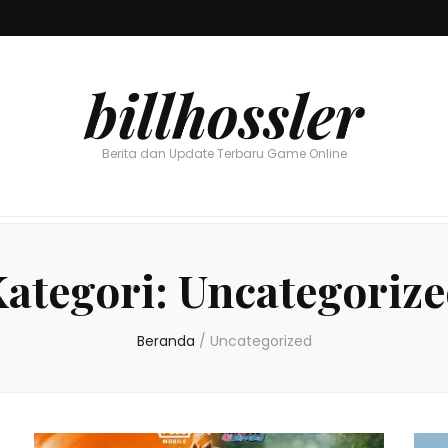
billhossler
Berita dan Update Terbaru Game Online
ategori:
Uncategoriz
Beranda
/
Uncategorized