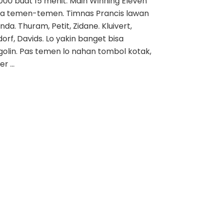
00 buat 15 menit. Main Winning Eleven
a temen-temen. Timnas Prancis lawan
nda. Thuram, Petit, Zidane. Kluivert,
orf, Davids. Lo yakin banget bisa
olin. Pas temen lo nahan tombol kotak,
ker …