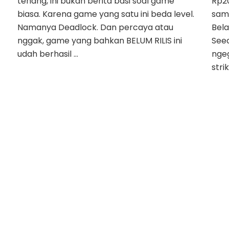
tenang, ini bukan berita basi soal game
Rp20
biasa. Karena game yang satu ini beda level.
sam
Namanya Deadlock. Dan percaya atau
Bela
nggak, game yang bahkan BELUM RILIS ini
Seed
udah berhasil …
ngeg
stri