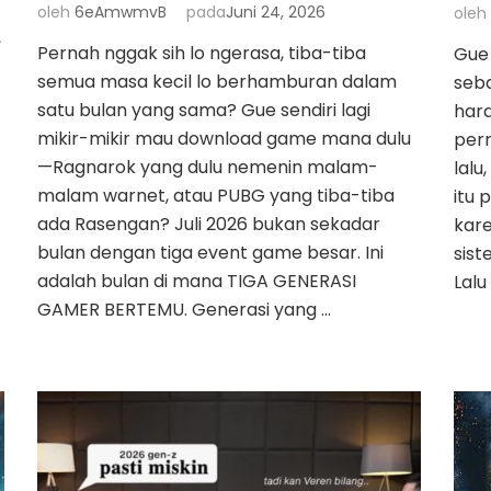
oleh
6eAmwmvB
pada
Juni 24, 2026
oleh
,
Pernah nggak sih lo ngerasa, tiba-tiba
Gue
semua masa kecil lo berhamburan dalam
seba
satu bulan yang sama? Gue sendiri lagi
har
mikir-mikir mau download game mana dulu
pern
—Ragnarok yang dulu nemenin malam-
lalu
malam warnet, atau PUBG yang tiba-tiba
itu 
ada Rasengan? Juli 2026 bukan sekadar
kar
bulan dengan tiga event game besar. Ini
sist
adalah bulan di mana TIGA GENERASI
Lalu
GAMER BERTEMU. Generasi yang …