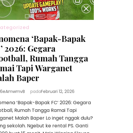
ategorized
nomena ‘Bapak-Bapak
’ 2026: Gegara
ootball, Rumah Tangga
mai Tapi Warganet
lah Baper
6eAmwmvB
pada
Februari 12, 2026
omena ‘Bapak-Bapak FC’ 2026: Gegara
otball, Rumah Tangga Ramai Tapi
anet Malah Baper Lo inget nggak dulu?
ng sekolah. Ngebut ke rental PS. Ganti