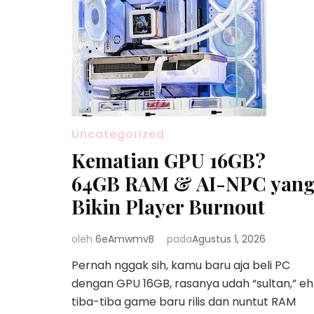
Uncategorized
Kematian GPU 16GB?
64GB RAM & AI-NPC yan
Bikin Player Burnout
oleh
6eAmwmvB
pada
Agustus 1, 2026
Pernah nggak sih, kamu baru aja beli PC
dengan GPU 16GB, rasanya udah “sultan,” eh
tiba-tiba game baru rilis dan nuntut RAM