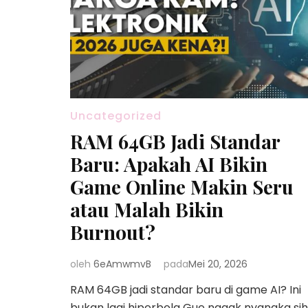
Uncategorized
RAM 64GB Jadi Standar
Baru: Apakah AI Bikin
Game Online Makin Seru
atau Malah Bikin
Burnout?
oleh
6eAmwmvB
pada
Mei 20, 2026
RAM 64GB jadi standar baru di game AI? Ini
bukan lagi hiperbola Gue nggak nyangka sih