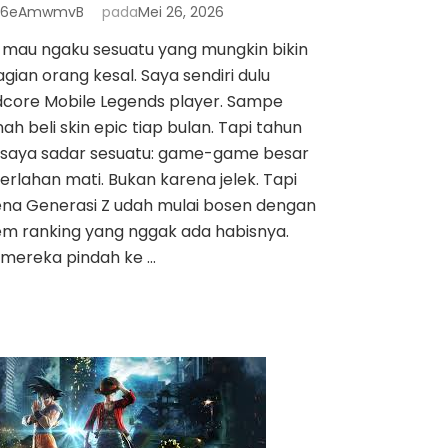
6eAmwmvB
pada
Mei 26, 2026
 mau ngaku sesuatu yang mungkin bikin
gian orang kesal. Saya sendiri dulu
dcore Mobile Legends player. Sampe
ah beli skin epic tiap bulan. Tapi tahun
, saya sadar sesuatu: game-game besar
perlahan mati. Bukan karena jelek. Tapi
ena Generasi Z udah mulai bosen dengan
em ranking yang nggak ada habisnya.
 mereka pindah ke …