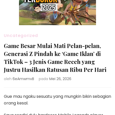
Uncategorized
Game Besar Mulai Mati Pelan-pelan,
Generasi Z Pindah ke ‘Game Iklan’ di
TikTok – 3 Jenis Game Receh yang
Justru Hasilkan Ratusan Ribu Per Hari
oleh
6eAmwmvB
pada
Mei 26, 2026
Gue mau ngaku sesuatu yang mungkin bikin sebagian
orang kesal.