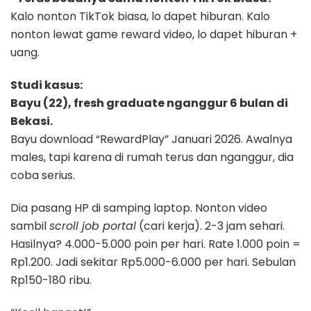
Kalo nonton TikTok biasa, lo dapet hiburan. Kalo
nonton lewat game reward video, lo dapet hiburan +
uang.
Studi kasus:
Bayu (22), fresh graduate nganggur 6 bulan di
Bekasi.
Bayu download “RewardPlay” Januari 2026. Awalnya
males, tapi karena di rumah terus dan nganggur, dia
coba serius.
Dia pasang HP di samping laptop. Nonton video
sambil
scroll job portal
(cari kerja). 2-3 jam sehari.
Hasilnya? 4.000-5.000 poin per hari. Rate 1.000 poin =
Rp1.200. Jadi sekitar Rp5.000-6.000 per hari. Sebulan
Rp150-180 ribu.