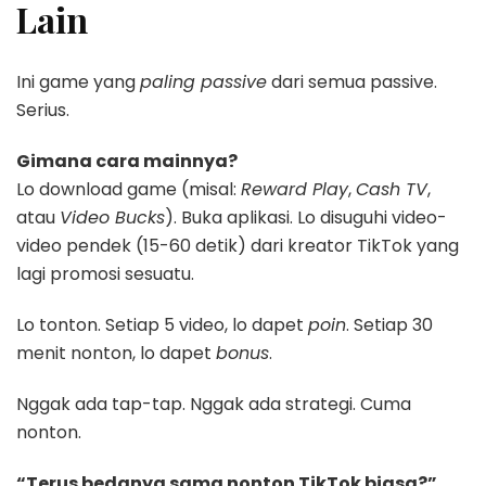
Lain
Ini game yang
paling passive
dari semua passive.
Serius.
Gimana cara mainnya?
Lo download game (misal:
Reward Play
,
Cash TV
,
atau
Video Bucks
). Buka aplikasi. Lo disuguhi video-
video pendek (15-60 detik) dari kreator TikTok yang
lagi promosi sesuatu.
Lo tonton. Setiap 5 video, lo dapet
poin
. Setiap 30
menit nonton, lo dapet
bonus
.
Nggak ada tap-tap. Nggak ada strategi. Cuma
nonton.
“Terus bedanya sama nonton TikTok biasa?”