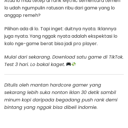
Atau lo mau tetep di rank Mythic sementara temen
lo udah ngumpulin ratusan ribu dari game yang lo
anggap remeh?
Pilihan ada di lo. Tapi inget: duitnya nyata. Iklannya
juga nyata. Yang nggak nyata adalah ekspektasi lo
kalo nge-game berat bisa jadi pro player.
Mulai dari sekarang. Download satu game di TikTok.
Test 3 hari. Lo bakal kaget.
Ditulis oleh mantan hardcore gamer yang
sekarang lebih suka nonton iklan 30 detik sambil
minum kopi daripada begadang push rank demi
bintang yang nggak bisa dibeli indomie.