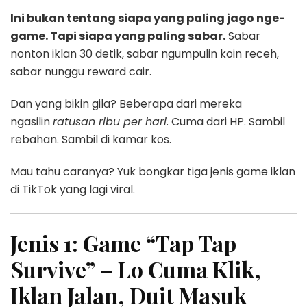
Ini bukan tentang siapa yang paling jago nge-
game. Tapi siapa yang paling sabar.
Sabar
nonton iklan 30 detik, sabar ngumpulin koin receh,
sabar nunggu reward cair.
Dan yang bikin gila? Beberapa dari mereka
ngasilin
ratusan ribu per hari
. Cuma dari HP. Sambil
rebahan. Sambil di kamar kos.
Mau tahu caranya? Yuk bongkar tiga jenis game iklan
di TikTok yang lagi viral.
Jenis 1: Game “Tap Tap
Survive” – Lo Cuma Klik,
Iklan Jalan, Duit Masuk