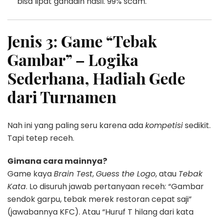
bisa lipat gandain hasil. 99% scam.
Jenis 3: Game “Tebak
Gambar” – Logika
Sederhana, Hadiah Gede
dari Turnamen
Nah ini yang paling seru karena ada
kompetisi
sedikit.
Tapi tetep receh.
Gimana cara mainnya?
Game kaya
Brain Test
,
Guess the Logo
, atau
Tebak
Kata
. Lo disuruh jawab pertanyaan receh: “Gambar
sendok garpu, tebak merek restoran cepat saji”
(jawabannya KFC). Atau “Huruf T hilang dari kata