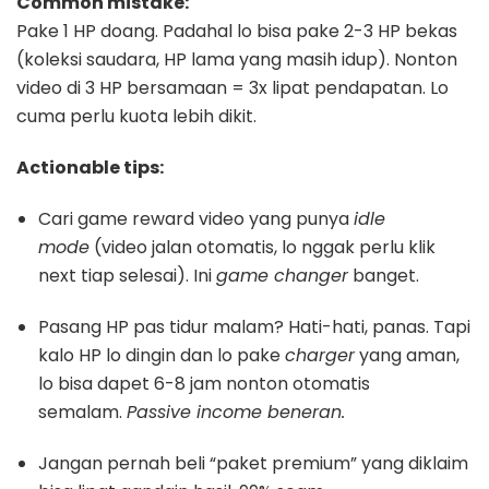
Common mistake:
Pake 1 HP doang. Padahal lo bisa pake 2-3 HP bekas
(koleksi saudara, HP lama yang masih idup). Nonton
video di 3 HP bersamaan = 3x lipat pendapatan. Lo
cuma perlu kuota lebih dikit.
Actionable tips:
Cari game reward video yang punya
idle
mode
(video jalan otomatis, lo nggak perlu klik
next tiap selesai). Ini
game changer
banget.
Pasang HP pas tidur malam? Hati-hati, panas. Tapi
kalo HP lo dingin dan lo pake
charger
yang aman,
lo bisa dapet 6-8 jam nonton otomatis
semalam.
Passive income beneran.
Jangan pernah beli “paket premium” yang diklaim