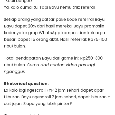
“Kecil banget!”
Ya, kalo cuma itu. Tapi Bayu nemu trik: referal.
Setiap orang yang daftar pake kode referral Bayu,
Bayu dapet 20% dari hasil mereka. Bayu promosiin
kodenya ke grup WhatsApp kampus dan keluarga
besar. Dapet 15 orang aktif. Hasil referral: Rp75-100
ribu/bulan.
Total pendapatan Bayu dari game ini: Rp250-300
ribu/bulan.
Cuma dari nonton video pas lagi
nganggur.
Rhetorical question:
Lo kalo lagi ngescroll FYP 2 jam sehari, dapet apa?
Hiburan. Bayu ngescroll 2 jam sehari, dapet hiburan +
duit jajan. Siapa yang lebih pinter?