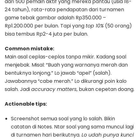
dari 500 pemain aktif yang mereka pantau (usia 18-
24 tahun), rata-rata pendapatan dari turnamen
game tebak gambar adalah Rp350.000 –
Rp1.200.000 per bulan. Tapi yang
top 10%
(50 orang)
bisa tembus Rp2-4 juta per bulan.
Common mistake:
Main asal ceplas-ceplos tanpa mikir. Kadang soal
menjebak. Misal: “Buah yang warnanya merah dan
bentuknya lonjong.” Lo jawab “apel” (salah).
Jawabannya “cabe merah.” Lo dikurangi poin kalo
salah. Jadi
accuracy matters
, bukan cepetan doang.
Actionable tips:
Screenshot semua soal yang lo salah. Bikin
catatan di Notes. Ntar soal yang sama muncul lagi
di turnamen hari berikutnya.
Lo udah punya kunci