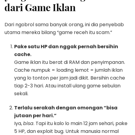
dari Game Iklan
Dari ngobrol sama banyak orang, ini dia penyebab
utama mereka bilang “game receh itu scam.”
Pake satu HP dan nggak pernah bersihin
cache.
Game iklan itu berat di RAM dan penyimpanan.
Cache numpuk = loading lemot = jumlah iklan
yang lo tonton per jam jadi dikit. Bersihin cache
tiap 2-3 hari. Atau install ulang game sebulan
sekali.
Terlalu serakah dengan omongan “bisa
jutaan per hari.”
Iya,
bisa
. Tapi itu kalo lo main 12 jam sehari, pake
5 HP, dan exploit bug. Untuk manusia normal