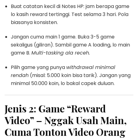
Buat catatan kecil di Notes HP: jam berapa game
lo kasih reward tertinggi. Test selama 3 hari. Pola
biasanya konsisten.
Jangan cuma main 1 game. Buka 3-5 game
sekaligus (giliran). Sambil game A loading, lo main
game B.
Multi-tasking ala receh.
Pilih game yang punya
withdrawal minimal
rendah
(misal: 5.000 koin bisa tarik). Jangan yang
minimal 50.000 koin, lo bakal capek duluan.
Jenis 2: Game “Reward
Video” – Nggak Usah Main,
Cuma Tonton Video Orang