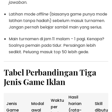
jawaban.
Latihan mode
offline
(biasanya game punya mode
latihan tanpa hadiah) sebelum masuk turnamen.
Jangan pernah belajar sambil main yang serius.
Main turnamen di jam 11 malam – 1 pagi. Kenapa?
Soalnya pemain pada tidur. Persaingan lebih
sedikit. Peluang masuk top 50 lebih gede.
Tabel Perbandingan Tiga
Jenis Game Iklan
Hasil
Waktu
Jenis
Modal
harian
Skill
per
Game
awal
(rata-
dibutuhi