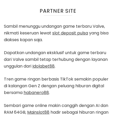
PARTNER SITE
Sambil menunggu undangan game terbaru Valve,
nikmati keseruan lewat
slot deposit pulsa
yang bisa
diakses kapan saja.
Dapatkan undangan eksklusif untuk game terbaru
dari Valve sambil tetap terhubung dengan layanan
unggulan dari
Idolabet88
.
Tren game ringan berbasis TikTok semakin populer
di kalangan Gen Z dengan peluang hiburan digital
bersama
habanero88
.
Sembari game online makin canggih dengan AI dan
RAM 64GB,
Mainslot88
hadir sebagai hiburan ringan