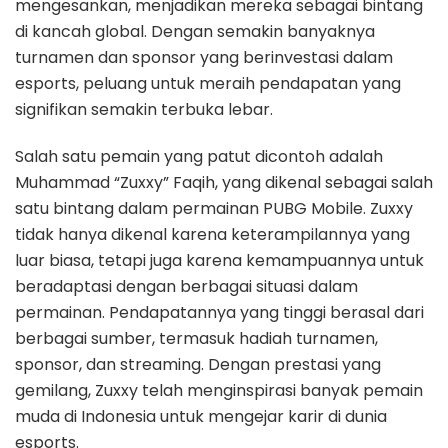
mengesankan, menjadikan mereka sebagai bintang
di kancah global. Dengan semakin banyaknya
turnamen dan sponsor yang berinvestasi dalam
esports, peluang untuk meraih pendapatan yang
signifikan semakin terbuka lebar.
Salah satu pemain yang patut dicontoh adalah
Muhammad “Zuxxy” Faqih, yang dikenal sebagai salah
satu bintang dalam permainan PUBG Mobile. Zuxxy
tidak hanya dikenal karena keterampilannya yang
luar biasa, tetapi juga karena kemampuannya untuk
beradaptasi dengan berbagai situasi dalam
permainan. Pendapatannya yang tinggi berasal dari
berbagai sumber, termasuk hadiah turnamen,
sponsor, dan streaming. Dengan prestasi yang
gemilang, Zuxxy telah menginspirasi banyak pemain
muda di Indonesia untuk mengejar karir di dunia
esports.