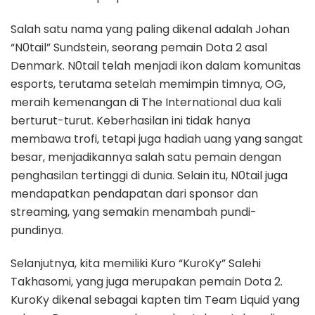
Salah satu nama yang paling dikenal adalah Johan
“N0tail” Sundstein, seorang pemain Dota 2 asal
Denmark. N0tail telah menjadi ikon dalam komunitas
esports, terutama setelah memimpin timnya, OG,
meraih kemenangan di The International dua kali
berturut-turut. Keberhasilan ini tidak hanya
membawa trofi, tetapi juga hadiah uang yang sangat
besar, menjadikannya salah satu pemain dengan
penghasilan tertinggi di dunia. Selain itu, N0tail juga
mendapatkan pendapatan dari sponsor dan
streaming, yang semakin menambah pundi-
pundinya.
Selanjutnya, kita memiliki Kuro “KuroKy” Salehi
Takhasomi, yang juga merupakan pemain Dota 2.
KuroKy dikenal sebagai kapten tim Team Liquid yang