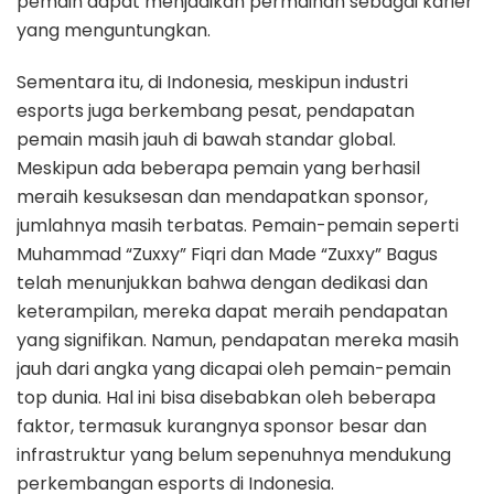
pemain dapat menjadikan permainan sebagai karier
yang menguntungkan.
Sementara itu, di Indonesia, meskipun industri
esports juga berkembang pesat, pendapatan
pemain masih jauh di bawah standar global.
Meskipun ada beberapa pemain yang berhasil
meraih kesuksesan dan mendapatkan sponsor,
jumlahnya masih terbatas. Pemain-pemain seperti
Muhammad “Zuxxy” Fiqri dan Made “Zuxxy” Bagus
telah menunjukkan bahwa dengan dedikasi dan
keterampilan, mereka dapat meraih pendapatan
yang signifikan. Namun, pendapatan mereka masih
jauh dari angka yang dicapai oleh pemain-pemain
top dunia. Hal ini bisa disebabkan oleh beberapa
faktor, termasuk kurangnya sponsor besar dan
infrastruktur yang belum sepenuhnya mendukung
perkembangan esports di Indonesia.