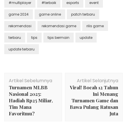
#multiplayer
#terbaik
esports
event
game 2024
game online
patch terbaru
rekomendasi
rekomendasi game
rilis game
terbaru
tips
tips bermain
update
update terbaru
Navigasi
Artikel Sebelumnya
Artikel Selanjutnya
Artikel
Turnamen MLBB
Viral! Bocah 12 Tahun
Nasional 2025:
Ini Menang
Hadiah Rp25 Miliar,
Turnamen Game dan
Tim Mana
Bawa Pulang Ratusan
Favoritmu?
Juta