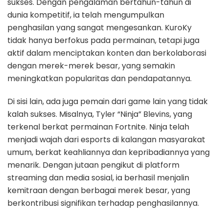
sukses. Dengan pengalaman bertahun-tahun di
dunia kompetitif, ia telah mengumpulkan
penghasilan yang sangat mengesankan. KuroKy
tidak hanya berfokus pada permainan, tetapi juga
aktif dalam menciptakan konten dan berkolaborasi
dengan merek-merek besar, yang semakin
meningkatkan popularitas dan pendapatannya.
Di sisi lain, ada juga pemain dari game lain yang tidak
kalah sukses. Misalnya, Tyler “Ninja” Blevins, yang
terkenal berkat permainan Fortnite. Ninja telah
menjadi wajah dari esports di kalangan masyarakat
umum, berkat keahliannya dan kepribadiannya yang
menarik. Dengan jutaan pengikut di platform
streaming dan media sosial, ia berhasil menjalin
kemitraan dengan berbagai merek besar, yang
berkontribusi signifikan terhadap penghasilannya.