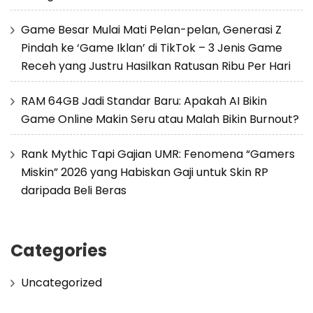
Game Besar Mulai Mati Pelan-pelan, Generasi Z
Pindah ke ‘Game Iklan’ di TikTok – 3 Jenis Game
Receh yang Justru Hasilkan Ratusan Ribu Per Hari
RAM 64GB Jadi Standar Baru: Apakah AI Bikin
Game Online Makin Seru atau Malah Bikin Burnout?
Rank Mythic Tapi Gajian UMR: Fenomena “Gamers
Miskin” 2026 yang Habiskan Gaji untuk Skin RP
daripada Beli Beras
Categories
Uncategorized